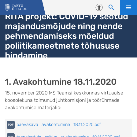
Liigu edasi põhisisu juurde
Juurdepääsetavus
RITA projekt: COVID-19 seotud
majandusmõjude ning nende
pehmendamiseks mõeldud
poliitikameetmete tõhususe
hindamine
1. Avakohtumine 18.11.2020
18. november 2020 MS Teamsi keskkonnas virtuaalse
koosolekuna toimunud juhtkomisjoni ja töörühmade
avakohtumise materjalid:
paevakava_avakohtumine_18.11.2020.pdf