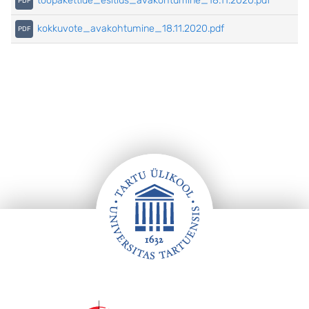
toopakettide_esitlus_avakohtumine_18.11.2020.pdf
kokkuvote_avakohtumine_18.11.2020.pdf
Jalus